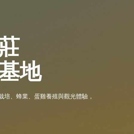
莊
基地
栽培、蜂業、蛋雞養殖與觀光體驗，